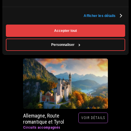
Afrique du Sud,
Afficher les détails
VOIR DÉTAILS
Zimbabwe, Zambie et
Botswana
Accepter tout
Circuits accompagnés
Prochain départ : 29 septembre au 20 octobre
Personnaliser
2026
Allemagne, Route
VOIR DÉTAILS
romantique et Tyrol
Circuits accompagnés