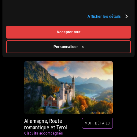
Afrique du Sud,
Afficher les détails
VOIR DÉTAILS
Zimbabwe, Zambie et
Botswana
Accepter tout
Circuits accompagnés
Prochain départ : 29 septembre au 20 octobre
Personnaliser
2026
Allemagne, Route
VOIR DÉTAILS
romantique et Tyrol
Circuits accompagnés