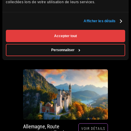
collectées lors de votre utilisation de leurs services.
Afficher les détails
Afrique du Sud,
VOIR DÉTAILS
Zimbabwe, Zambie et
Accepter tout
Botswana
Circuits accompagnés
Personnaliser
Prochain départ : 29 septembre au 20 octobre
2026
Allemagne, Route
VOIR DÉTAILS