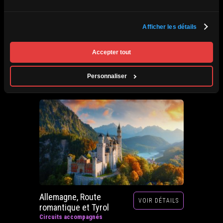
Afrique du Sud,
Afficher les détails
VOIR DÉTAILS
Zimbabwe, Zambie et
Botswana
Accepter tout
Circuits accompagnés
Prochain départ : 29 septembre au 20 octobre
Personnaliser
2026
Allemagne, Route
VOIR DÉTAILS
romantique et Tyrol
Circuits accompagnés