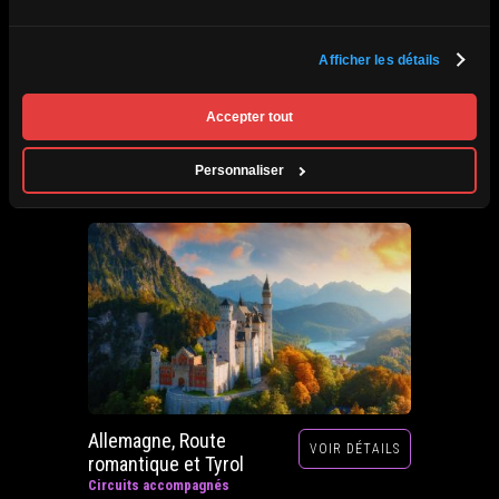
Afrique du Sud,
Afficher les détails
VOIR DÉTAILS
Zimbabwe, Zambie et
Botswana
Accepter tout
Circuits accompagnés
Prochain départ : 29 septembre au 20 octobre
Personnaliser
2026
Allemagne, Route
VOIR DÉTAILS
romantique et Tyrol
Circuits accompagnés