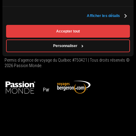
ou le gagnant sera annoncé sous peu!
Afficher les détails
Accepter tout
Conditions générales
Politique de renseignements personnels
L’agence
Personnaliser
Contact
Permis d'agence de voyage du Québec #750421 | Tous droits réservés ©
2026 Passion Monde.
Par