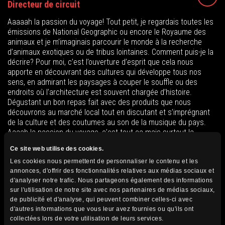
Directeur de circuit
Aaaaah la passion du voyage! Tout petit, je regardais toutes les
émissions de National Geographic ou encore le Royaume des
animaux et je m’imaginais parcourir le monde à la recherche
d’animaux exotiques ou de tribus lointaines. Comment puis-je la
décrire? Pour moi, c’est l’ouverture d’esprit que cela nous
apporte en découvrant des cultures qui développe tous nos
sens, en admirant les paysages à couper le souffle ou des
endroits où l’architecture est souvent chargée d’histoire.
Dégustant un bon repas fait avec des produits que nous
découvrons au marché local tout en discutant et s’imprégnant
de la culture et des coutumes au son de la musique du pays.
Aaaah la passion du voyage, c’est tout ça mais surtout la
rencontre des gens qui ont tous une histoire à nous raconter. Il
Ce site web utilise des cookies.
me fera plaisir de vous accompagner lors de votre prochaine
découverte!
Les cookies nous permettent de personnaliser le contenu et les
annonces, d'offrir des fonctionnalités relatives aux médias sociaux et
d'analyser notre trafic. Nous partageons également des informations
sur l'utilisation de notre site avec nos partenaires de médias sociaux,
de publicité et d'analyse, qui peuvent combiner celles-ci avec
d'autres informations que vous leur avez fournies ou qu'ils ont
collectées lors de votre utilisation de leurs services.