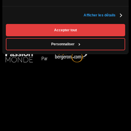
Conditions générales
Politique de renseignements personnels
L’agence
Afficher les détails
Contact
Permis d'agence de voyage du Québec #750421 | Tous droits réservés ©
Accepter tout
2026 Passion Monde.
Personnaliser
Par