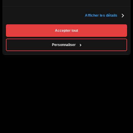
Politique de renseignements personnels
L’agence
Contact
Afficher les détails
Permis d'agence de voyage du Québec #750421 | Tous droits réservés ©
2026 Passion Monde.
Accepter tout
Personnaliser
Par