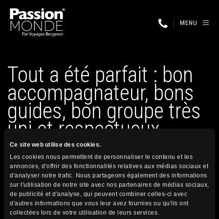
MENU
Tout a été parfait : bon
accompagnateur, bons
guides, bon groupe très
uni et respectueux…
Ce site web utilise des cookies.
Les cookies nous permettent de personnaliser le contenu et les
8 janvier 2024
annonces, d'offrir des fonctionnalités relatives aux médias sociaux et
Publié par
d'analyser notre trafic. Nous partageons également des informations
sur l'utilisation de notre site avec nos partenaires de médias sociaux,
de publicité et d'analyse, qui peuvent combiner celles-ci avec
Tout a été parfait : bon accompagnateur, bons guides, bon
d'autres informations que vous leur avez fournies ou qu'ils ont
collectées lors de votre utilisation de leurs services.
groupe très uni et respectueux et température idéale !