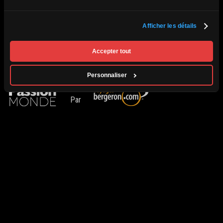
Conditions générales
Politique de renseignements personnels
L’agence
Afficher les détails
Contact
Permis d'agence de voyage du Québec #750421 | Tous droits réservés ©
Accepter tout
2026 Passion Monde.
Personnaliser
Par