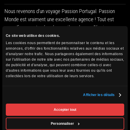
Nous revenons d’un voyage Passion Portugal. Passion
Monde est vraiment une excellente agence ! Tout est
magnifiquement préparé en arrière-plan par l’équipe au
Québec. Je suis allergique au gluten et l’information était
Ce site web utilise des cookies.
déjà rendue aux restos. Itinéraire parfait, bien préparé et
Les cookies nous permettent de personnaliser le contenu et les
annonces, d'offrir des fonctionnalités relatives aux médias sociaux et
sans attentes inutiles. Un excellent directeur de
d'analyser notre trafic. Nous partageons également des informations
programme, Jocelyn Marcotte. Tout baignait dans l’huile.
sur l'utilisation de notre site avec nos partenaires de médias sociaux,
de publicité et d'analyse, qui peuvent combiner celles-ci avec
J’ai eu un problème au genou (qui devrait se régler à court
d'autres informations que vous leur avez fournies ou qu'ils ont
terme) et il a fait preuve de patience avec moi. J’ai bien
collectées lors de votre utilisation de leurs services.
tenté de ne pas ralentir le groupe, mais c’était parfois
difficile. Quant à notre guide nationale, Herminia, elle était
Afficher les détails
d’une gentillesse exceptionnelle et donnait une information
plus que parfaite sur le Portugal. Elle a été fantastique,
Accepter tout
veillant sur tous et à tout, m’offrant même des gâteries
sans gluten alors que je ne croyais pas faire de
Personnaliser