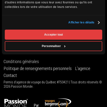
d'autres informations que vous leur avez fournies ou qu'ils ont
un groupe formidable. Quel voyage! Nous revenons la tête
collectées lors de votre utilisation de leurs services.
remplie de souvenirs et d’images formidables. Merci à
toute l’équipe de Passion Monde.
Afficher les détails
Accepter tout
Jacques
Personnaliser
Conditions générales
Politique de renseignements personnels
L’agence
Contact
Permis d'agence de voyage du Québec #750421 | Tous droits réservés ©
2026 Passion Monde.
Par