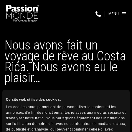
MENU
Nous avons fait un
voyage de rêve au Costa
Rica. Nous avons eu le
plaisir…
31 janvier 2023
Ce site web utilise des cookies.
Publié par
Les cookies nous permettent de personnaliser le contenu et les
annonces, d'offrir des fonctionnalités relatives aux médias sociaux et
d'analyser notre trafic. Nous partageons également des informations
Nous avons fait un voyage de rêve au Costa Rica. Nous
sur l'utilisation de notre site avec nos partenaires de médias sociaux,
avons eu le plaisir de découvrir les beautés du pays avec
de publicité et d'analyse, qui peuvent combiner celles-ci avec