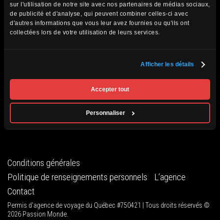
sur l'utilisation de notre site avec nos partenaires de médias sociaux,
de publicité et d'analyse, qui peuvent combiner celles-ci avec
Mon conjoint et moi avons beaucoup apprécié ce voyage
d'autres informations que vous leur avez fournies ou qu'ils ont
et nous voyagerons certainement avec Passion Monde
collectées lors de votre utilisation de leurs services.
dans le futur. Nos meilleurs moments: Londres et la
croisière sur la Tamise. Mais j’ajouterais Bath, l’île de Skye,
Afficher les détails
Édimbourg.
Accepter tout
Brigitte (septembre 2023)
Personnaliser
Conditions générales
Politique de renseignements personnels
L’agence
Contact
Permis d'agence de voyage du Québec #750421 | Tous droits réservés ©
2026 Passion Monde.