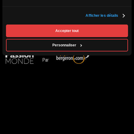
Conditions générales
Politique de renseignements personnels
L’agence
Afficher les détails
Contact
Permis d'agence de voyage du Québec #750421 | Tous droits réservés ©
Accepter tout
2026 Passion Monde.
Personnaliser
Par