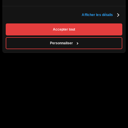
Politique de renseignements personnels
L’agence
Contact
Afficher les détails
Permis d'agence de voyage du Québec #750421 | Tous droits réservés ©
2026 Passion Monde.
Accepter tout
Personnaliser
Par