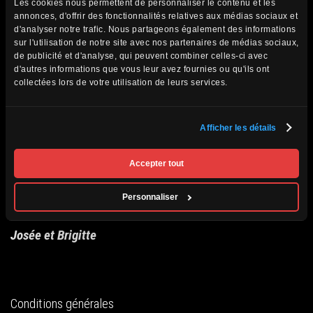
C’était notre premier voyage avec Passion monde et
Les cookies nous permettent de personnaliser le contenu et les
annonces, d'offrir des fonctionnalités relatives aux médias sociaux et
sûrement pas notre
d'analyser notre trafic. Nous partageons également des informations
sur l'utilisation de notre site avec nos partenaires de médias sociaux,
de publicité et d'analyse, qui peuvent combiner celles-ci avec
dernier! Nous avons eu des paysages à couper le souffle,
d'autres informations que vous leur avez fournies ou qu'ils ont
des visites
collectées lors de votre utilisation de leurs services.
inoubliables, bref un très, très beau voyage. Merci à notre
Afficher les détails
guide qui a été
Accepter tout
très attentionné à nos besoins.
Personnaliser
Josée et Brigitte
Conditions générales