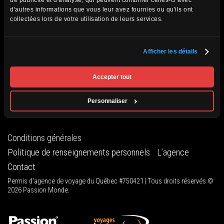
de publicité et d'analyse, qui peuvent combiner celles-ci avec
d'autres informations que vous leur avez fournies ou qu'ils ont
Beaucoup d’endroits m’ont laissés bouche-bée. Je crois
collectées lors de votre utilisation de leurs services.
que la montgolfière au-dessus de la vallée des Rois a été
une expérience inoubliable et unique pour moi.
Afficher les détails
Accepter tout
Marie-France – Octobre 2022
Personnaliser
Conditions générales
Politique de renseignements personnels
L’agence
Contact
Permis d'agence de voyage du Québec #750421 | Tous droits réservés ©
2026 Passion Monde.