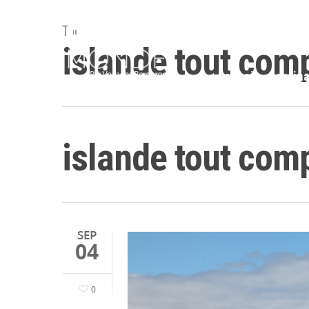
Tag
islande tout com
Accueil
Destina
islande tout com
SEP
04
0