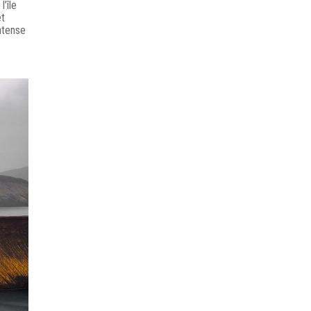
l’île
et
ntense