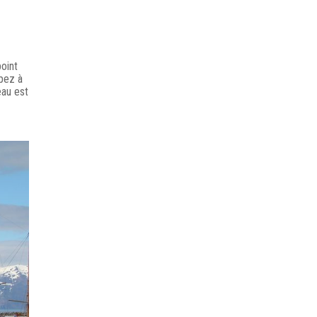
oint
ipez à
eau est