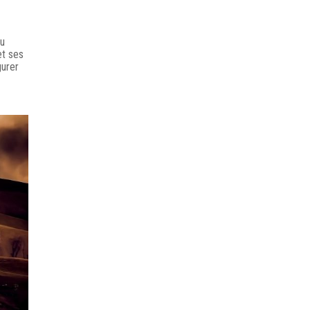
au
et ses
gurer