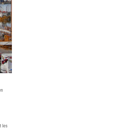
en
t les