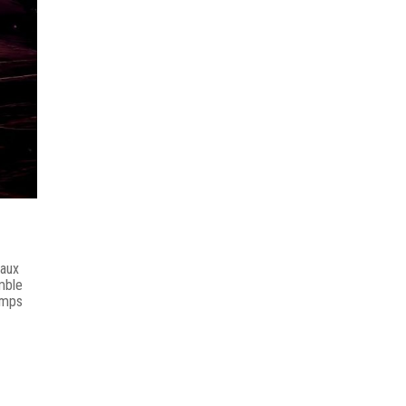
 aux
emble
amps