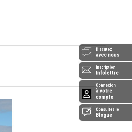
514-907-0072
 vendredi - 9h à 17h
1-855-907-0072
endrier
L’entreprise
Contactez-nous
Discutez
avec nous
Inscription
Infolettre
Connexion
à votre
compte
Consultez le
Blogue