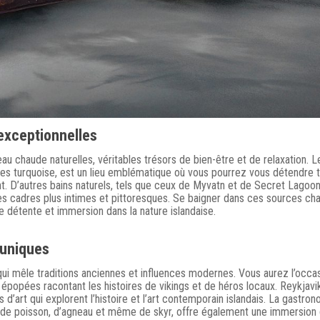
exceptionnelles
au chaude naturelles, véritables trésors de bien-être et de relaxation. L
es turquoise, est un lieu emblématique où vous pourrez vous détendre 
t. D’autres bains naturels, tels que ceux de Myvatn et de Secret Lagoon
es cadres plus intimes et pittoresques. Se baigner dans ces sources ch
e détente et immersion dans la nature islandaise.
 uniques
qui mêle traditions anciennes et influences modernes. Vous aurez l’occa
 épopées racontant les histoires de vikings et de héros locaux. Reykjavik
d’art qui explorent l’histoire et l’art contemporain islandais. La gastro
se de poisson, d’agneau et même de skyr, offre également une immersion