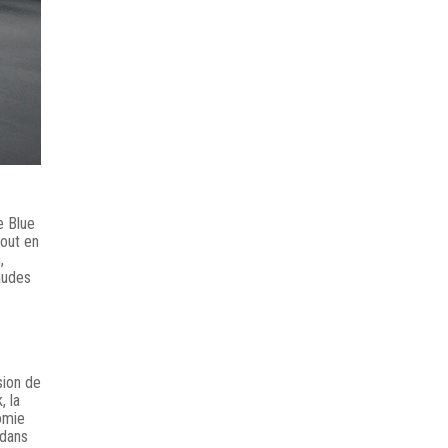
e Blue
tout en
,
audes
sion de
, la
nomie
 dans