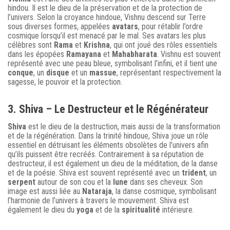
hindou. Il est le dieu de la préservation et de la protection de
l’univers. Selon la croyance hindoue, Vishnu descend sur Terre
sous diverses formes, appelées
avatars
, pour rétablir l’ordre
cosmique lorsqu’il est menacé par le mal. Ses avatars les plus
célèbres sont
Rama
et
Krishna
, qui ont joué des rôles essentiels
dans les épopées
Ramayana
et
Mahabharata
. Vishnu est souvent
représenté avec une peau bleue, symbolisant l’infini, et il tient une
conque
, un
disque
et un
massue
, représentant respectivement la
sagesse, le pouvoir et la protection.
3. Shiva – Le Destructeur et le Régénérateur
Shiva
est le dieu de la destruction, mais aussi de la transformation
et de la régénération. Dans la trinité hindoue, Shiva joue un rôle
essentiel en détruisant les éléments obsolètes de l’univers afin
qu’ils puissent être recréés. Contrairement à sa réputation de
destructeur, il est également un dieu de la méditation, de la danse
et de la poésie. Shiva est souvent représenté avec un
trident
, un
serpent
autour de son cou et la
lune
dans ses cheveux. Son
image est aussi liée au
Nataraja
, la danse cosmique, symbolisant
l’harmonie de l’univers à travers le mouvement. Shiva est
également le dieu du
yoga
et de la
spiritualité
intérieure.