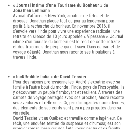
« Journal Intime d’une Tourisme du Bonheur » de
Jonathan Lehmann
Avocat d’affaires à New York, amateur de fêtes et de
drogues, Jonathan plaque tout du jour au lendemain pour
partir à la recherche du bonheur. En novembre 2016, il
s’envole vers l’Inde pour vivre une expérience radicale : une
retraite en silence de 10 jours appelée « Vipassana ». Journal
intime d’un touriste du bonheur est le récit de cette retraite
et des trois mois de périple qui ont suivi. Dans ce carnet de
voyage déjanté, Jonathan nous raconte ses tribulations à
travers l’Inde.
« IncRRedible India » de David Tessier
Pour des raisons professionnelles, André s’expatrie avec sa
famille à l’autre bout du monde : l’Inde, pays de l’incroyable. Ils
y découvrent un peuple flamboyant et résilient. À travers des
carnets de voyage partagés avec ses proches, André raconte
ses aventures et réflexions. Or, par d’intrigantes coïncidences,
des éléments de ses écrits sont peu à peu projetés dans sa
vie réelle.
David Tessier vit au Québec et travaille comme ingénieur. Ce
récit, une enquête teintée de suspense et d’humour, est son
premier roman, basé sur des faits vécus par lui et sa famille.