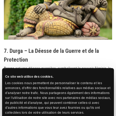
7. Durga – La Déesse de la Guerre et de la
Protection
Durga
est une déesse guerrière, symbolisant le pouvoir féminin, la
protection et la victoire sur le mal. Elle est représentée comme
Ce site web utilise des cookies.
une guerrière monté sur un lion ou un tigre, brandissant diverses
armes, combattant des démons et des forces négatives. Durga
Les cookies nous permettent de personnaliser le contenu et les
incarne la force et la puissance de la féminité divine et est
annonces, d'offrir des fonctionnalités relatives aux médias sociaux et
vénérée pour sa capacité à protéger ses dévots des dangers
d'analyser notre trafic. Nous partageons également des informations
extérieurs. Le festival de
Durga Puja
, célébré surtout dans le
sur l'utilisation de notre site avec nos partenaires de médias sociaux,
Bengale occidental, rend hommage à cette déesse et est marqué
de publicité et d'analyse, qui peuvent combiner celles-ci avec
par des processions spectaculaires et des danses.
d'autres informations que vous leur avez fournies ou qu'ils ont
collectées lors de votre utilisation de leurs services.