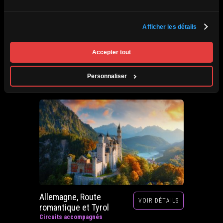
Afrique du Sud,
Afficher les détails
VOIR DÉTAILS
Zimbabwe, Zambie et
Botswana
Accepter tout
Circuits accompagnés
Prochain départ : 29 septembre au 20 octobre
Personnaliser
2026
Allemagne, Route
VOIR DÉTAILS
romantique et Tyrol
Circuits accompagnés