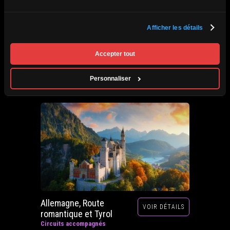
Afrique du Sud,
Afficher les détails
VOIR DÉTAILS
Zimbabwe, Zambie et
Botswana
Accepter tout
Circuits accompagnés
Prochain départ : 29 septembre au 20 octobre
Personnaliser
2026
Allemagne, Route
VOIR DÉTAILS
romantique et Tyrol
Circuits accompagnés