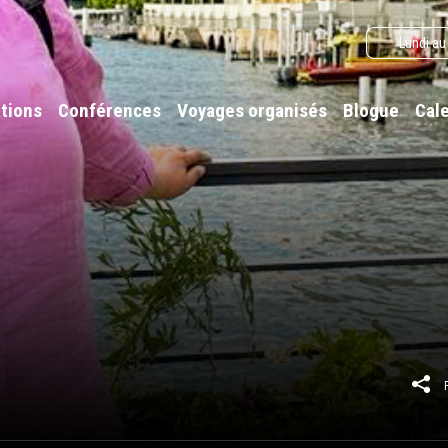
Lundi au
tions
Conférences
Voyages organisés
Blogue
Cal