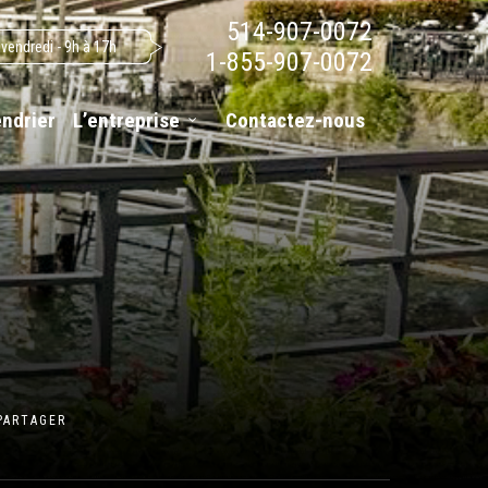
514-907-0072
 vendredi - 9h à 17h
1-855-907-0072
endrier
L’entreprise
Contactez-nous
PARTAGER