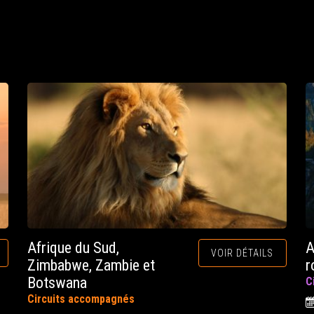
Afrique du Sud,
A
VOIR DÉTAILS
Zimbabwe, Zambie et
r
Botswana
C
Circuits accompagnés