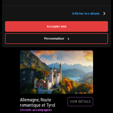
Afrique du Sud,
Afficher les détails
VOIR DÉTAILS
Zimbabwe, Zambie et
Botswana
Accepter tout
Circuits accompagnés
Prochain départ : 29 septembre au 20 octobre
Personnaliser
2026
Allemagne, Route
VOIR DÉTAILS
romantique et Tyrol
Circuits accompagnés