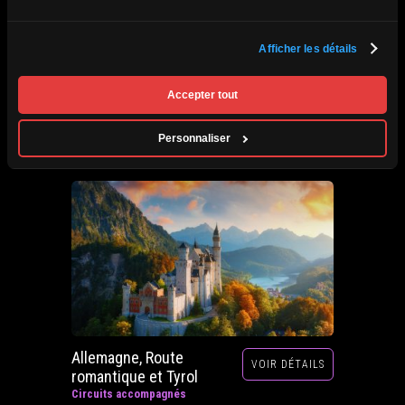
Afrique du Sud,
Afficher les détails
VOIR DÉTAILS
Zimbabwe, Zambie et
Botswana
Accepter tout
Circuits accompagnés
Prochain départ : 29 septembre au 20 octobre
Personnaliser
2026
Allemagne, Route
VOIR DÉTAILS
romantique et Tyrol
Circuits accompagnés