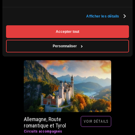
Afrique du Sud,
Afficher les détails
VOIR DÉTAILS
Zimbabwe, Zambie et
Botswana
Accepter tout
Circuits accompagnés
Prochain départ : 29 septembre au 20 octobre
Personnaliser
2026
Allemagne, Route
VOIR DÉTAILS
romantique et Tyrol
Circuits accompagnés