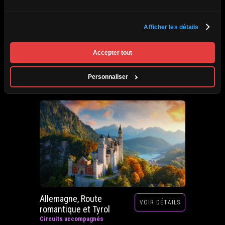
Afrique du Sud,
Afficher les détails
VOIR DÉTAILS
Zimbabwe, Zambie et
Botswana
Accepter tout
Circuits accompagnés
Prochain départ : 29 septembre au 20 octobre
Personnaliser
2026
Allemagne, Route
VOIR DÉTAILS
romantique et Tyrol
Circuits accompagnés