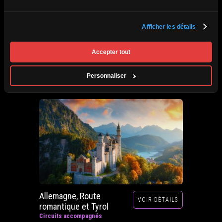
Afrique du Sud,
Afficher les détails
VOIR DÉTAILS
Zimbabwe, Zambie et
Botswana
Accepter tout
Circuits accompagnés
Prochain départ : 29 septembre au 20 octobre
Personnaliser
2026
Allemagne, Route
VOIR DÉTAILS
romantique et Tyrol
Circuits accompagnés