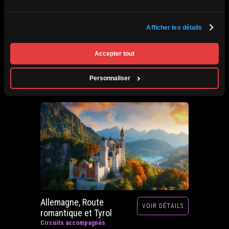
Afrique du Sud,
Afficher les détails
VOIR DÉTAILS
Zimbabwe, Zambie et
Botswana
Accepter tout
Circuits accompagnés
Prochain départ : 29 septembre au 20 octobre
Personnaliser
2026
Allemagne, Route
VOIR DÉTAILS
romantique et Tyrol
Circuits accompagnés