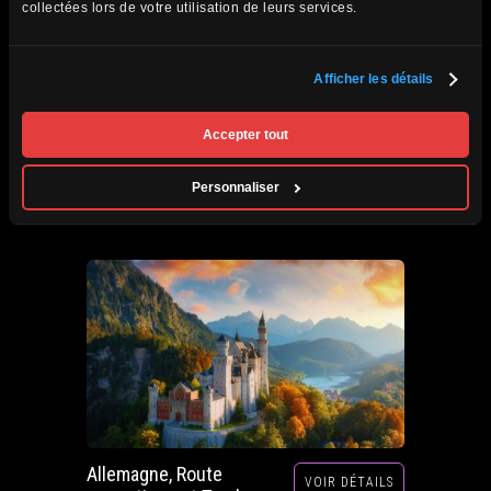
collectées lors de votre utilisation de leurs services.
Afficher les détails
Afrique du Sud,
VOIR DÉTAILS
Zimbabwe, Zambie et
Accepter tout
Botswana
Circuits accompagnés
Personnaliser
Prochain départ : 29 septembre au 20 octobre
2026
Allemagne, Route
VOIR DÉTAILS