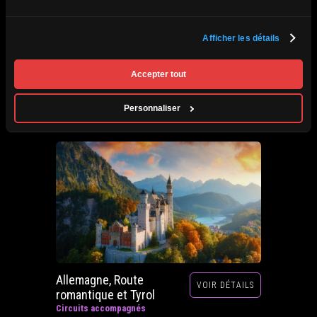
Afrique du Sud,
Afficher les détails
VOIR DÉTAILS
Zimbabwe, Zambie et
Botswana
Accepter tout
Circuits accompagnés
Prochain départ : 29 septembre au 20 octobre
Personnaliser
2026
Allemagne, Route
VOIR DÉTAILS
romantique et Tyrol
Circuits accompagnés