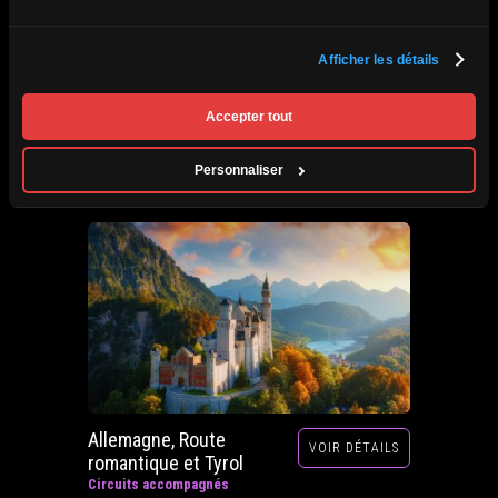
Afrique du Sud,
Afficher les détails
VOIR DÉTAILS
Zimbabwe, Zambie et
Botswana
Accepter tout
Circuits accompagnés
Prochain départ : 29 septembre au 20 octobre
Personnaliser
2026
Allemagne, Route
VOIR DÉTAILS
romantique et Tyrol
Circuits accompagnés