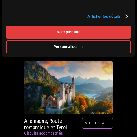
Afrique du Sud,
Afficher les détails
VOIR DÉTAILS
Zimbabwe, Zambie et
Botswana
Accepter tout
Circuits accompagnés
Prochain départ : 29 septembre au 20 octobre
Personnaliser
2026
Allemagne, Route
VOIR DÉTAILS
romantique et Tyrol
Circuits accompagnés