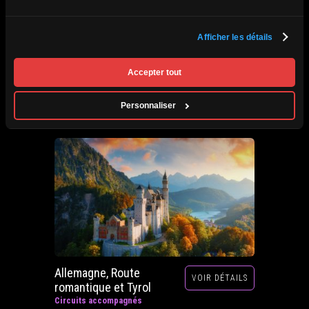
Afrique du Sud,
Afficher les détails
VOIR DÉTAILS
Zimbabwe, Zambie et
Botswana
Accepter tout
Circuits accompagnés
Prochain départ : 29 septembre au 20 octobre
Personnaliser
2026
Allemagne, Route
VOIR DÉTAILS
romantique et Tyrol
Circuits accompagnés