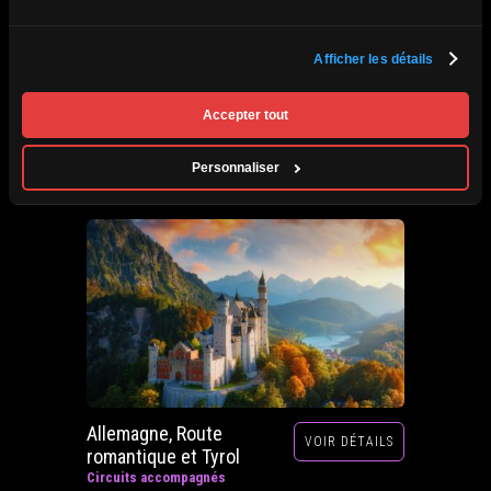
Afrique du Sud,
Afficher les détails
VOIR DÉTAILS
Zimbabwe, Zambie et
Botswana
Accepter tout
Circuits accompagnés
Prochain départ : 29 septembre au 20 octobre
Personnaliser
2026
Allemagne, Route
VOIR DÉTAILS
romantique et Tyrol
Circuits accompagnés