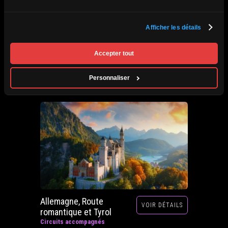
Afrique du Sud,
Afficher les détails
VOIR DÉTAILS
Zimbabwe, Zambie et
Botswana
Accepter tout
Circuits accompagnés
Prochain départ : 29 septembre au 20 octobre
Personnaliser
2026
Allemagne, Route
VOIR DÉTAILS
romantique et Tyrol
Circuits accompagnés