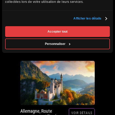
collectées lors de votre utilisation de leurs services.
Afficher les détails
Afrique du Sud,
VOIR DÉTAILS
Zimbabwe, Zambie et
Accepter tout
Botswana
Circuits accompagnés
Personnaliser
Prochain départ : 29 septembre au 20 octobre
2026
Allemagne, Route
VOIR DÉTAILS