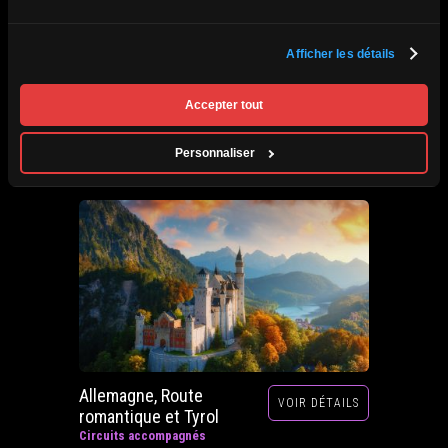
Afrique du Sud,
Afficher les détails
VOIR DÉTAILS
Zimbabwe, Zambie et
Botswana
Accepter tout
Circuits accompagnés
Prochain départ : 29 septembre au 20 octobre
Personnaliser
2026
Allemagne, Route
VOIR DÉTAILS
romantique et Tyrol
Circuits accompagnés