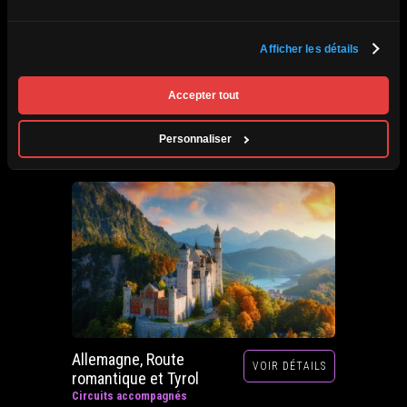
Afrique du Sud,
Afficher les détails
VOIR DÉTAILS
Zimbabwe, Zambie et
Botswana
Accepter tout
Circuits accompagnés
Prochain départ : 29 septembre au 20 octobre
Personnaliser
2026
Allemagne, Route
VOIR DÉTAILS
romantique et Tyrol
Circuits accompagnés