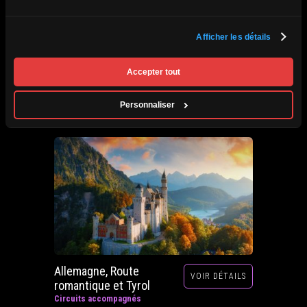
Afrique du Sud,
Afficher les détails
VOIR DÉTAILS
Zimbabwe, Zambie et
Botswana
Accepter tout
Circuits accompagnés
Prochain départ : 29 septembre au 20 octobre
Personnaliser
2026
Allemagne, Route
VOIR DÉTAILS
romantique et Tyrol
Circuits accompagnés