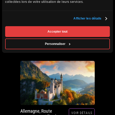
collectées lors de votre utilisation de leurs services.
Afficher les détails
Afrique du Sud,
VOIR DÉTAILS
Zimbabwe, Zambie et
Accepter tout
Botswana
Circuits accompagnés
Personnaliser
Prochain départ : 29 septembre au 20 octobre
2026
Allemagne, Route
VOIR DÉTAILS