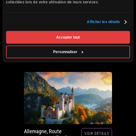
collectées lors de votre utilisation de leurs services.
Afficher les détails
Afrique du Sud,
VOIR DÉTAILS
Zimbabwe, Zambie et
Accepter tout
Botswana
Circuits accompagnés
Personnaliser
Prochain départ : 29 septembre au 20 octobre
2026
Allemagne, Route
VOIR DÉTAILS