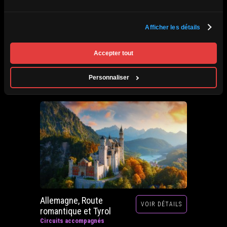
Afrique du Sud,
Afficher les détails
VOIR DÉTAILS
Zimbabwe, Zambie et
Botswana
Accepter tout
Circuits accompagnés
Prochain départ : 29 septembre au 20 octobre
Personnaliser
2026
Allemagne, Route
VOIR DÉTAILS
romantique et Tyrol
Circuits accompagnés