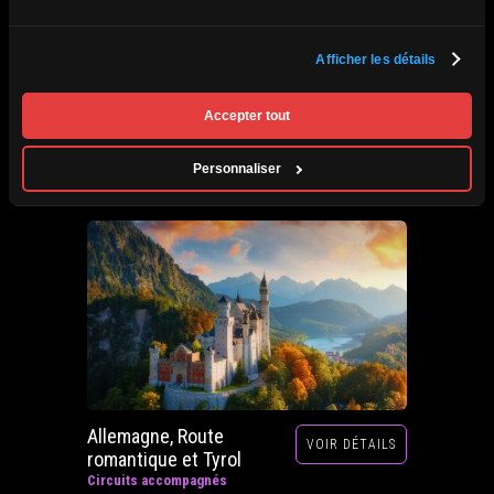
Afrique du Sud,
Afficher les détails
VOIR DÉTAILS
Zimbabwe, Zambie et
Botswana
Accepter tout
Circuits accompagnés
Prochain départ : 29 septembre au 20 octobre
Personnaliser
2026
Allemagne, Route
VOIR DÉTAILS
romantique et Tyrol
Circuits accompagnés