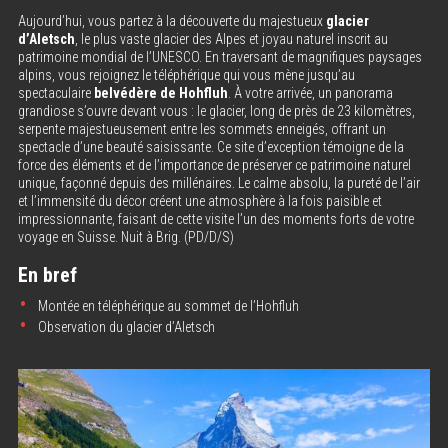
Aujourd’hui, vous partez à la découverte du majestueux
glacier
d’Aletsch
, le plus vaste glacier des Alpes et joyau naturel inscrit au
patrimoine mondial de l’UNESCO. En traversant de magnifiques paysages
alpins, vous rejoignez le téléphérique qui vous mène jusqu’au
spectaculaire
belvédère de Hohfluh
. À votre arrivée, un panorama
grandiose s’ouvre devant vous : le glacier, long de près de 23 kilomètres,
serpente majestueusement entre les sommets enneigés, offrant un
spectacle d’une beauté saisissante. Ce site d’exception témoigne de la
force des éléments et de l’importance de préserver ce patrimoine naturel
unique, façonné depuis des millénaires. Le calme absolu, la pureté de l’air
et l’immensité du décor créent une atmosphère à la fois paisible et
impressionnante, faisant de cette visite l’un des moments forts de votre
voyage en Suisse. Nuit à Brig. (PD/D/S)
En bref
Montée en téléphérique au sommet de l’Hohfluh
Observation du glacier d’Aletsch