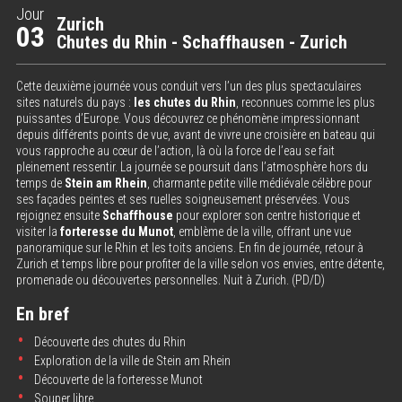
Jour
Zurich
03
Chutes du Rhin - Schaffhausen - Zurich
Cette deuxième journée vous conduit vers l’un des plus spectaculaires
sites naturels du pays :
les chutes du Rhin
, reconnues comme les plus
puissantes d’Europe. Vous découvrez ce phénomène impressionnant
depuis différents points de vue, avant de vivre une croisière en bateau qui
vous rapproche au cœur de l’action, là où la force de l’eau se fait
pleinement ressentir. La journée se poursuit dans l’atmosphère hors du
temps de
Stein am Rhein
, charmante petite ville médiévale célèbre pour
ses façades peintes et ses ruelles soigneusement préservées. Vous
rejoignez ensuite
Schaffhouse
pour explorer son centre historique et
visiter la
forteresse du Munot
, emblème de la ville, offrant une vue
panoramique sur le Rhin et les toits anciens. En fin de journée, retour à
Zurich et temps libre pour profiter de la ville selon vos envies, entre détente,
promenade ou découvertes personnelles. Nuit à Zurich. (PD/D)
En bref
Découverte des chutes du Rhin
Exploration de la ville de Stein am Rhein
Découverte de la forteresse Munot
Souper libre