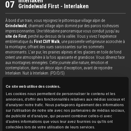
Interlaken
07
Grindelwald First - Interlaken
À bord d’un train, vous rejoignez le pittoresque village alpin de
Grindelwald
, charmant village alpin dominé par des parois rocheuses
impressionnantes. Une télécabine panoramique vous conduit jusqu’au
site de First
, perché au-dessus de la vallée. Vous y vivez l’expérience
emblématique du
First Cliff Walk
, une passerelle vertigineuse accrochée à
la montagne, offrant des vues saisissantes sur les sommets
environnants. L’air pur, les prairies alpines et les glaciers en toile de fond
créent une atmosphère à la fois apaisante et grandiose. Vous dînerez face
aux montagnes enneigées. Cette journée allie nature, émotion et
contemplation, dans un décor alpin d’exception, avant de rejoindre
Interlaken. Nuit à Interlaken. (PD/D/S)
En bref
Ce site web utilise des cookies.
Train vers Grindelwald
Les cookies nous permettent de personnaliser le contenu et les
Montez en télécabine vers First
annonces, d'offrir des fonctionnalités relatives aux médias sociaux et
d'analyser notre trafic. Nous partageons également des informations
Dîner face aux montagnes enneigées
sur l'utilisation de notre site avec nos partenaires de médias sociaux,
Temps libre pour marcher ou admirer la vue
de publicité et d'analyse, qui peuvent combiner celles-ci avec
d'autres informations que vous leur avez fournies ou qu'ils ont
collectées lors de votre utilisation de leurs services.