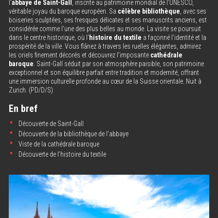
l’
abbaye de Saint-Gall
, inscrite au patrimoine mondial de l’UNESCO,
véritable joyau du baroque européen. Sa
célèbre bibliothèque
, avec ses
boiseries sculptées, ses fresques délicates et ses manuscrits anciens, est
considérée comme l’une des plus belles au monde. La visite se poursuit
dans le centre historique, où l’
histoire du textile
a façonné l’identité et la
prospérité de la ville. Vous flânez à travers les ruelles élégantes, admirez
les oriels finement décorés et découvrez l’imposante
cathédrale
baroque
. Saint-Gall séduit par son atmosphère paisible, son patrimoine
exceptionnel et son équilibre parfait entre tradition et modernité, offrant
une immersion culturelle profonde au cœur de la Suisse orientale. Nuit à
Zurich. (PD/D/S)
En bref
Découverte de Saint-Gall
Découverte de la bibliothèque de l’abbaye
Viste de la cathédrale baroque
Découverte de l’histoire du textile