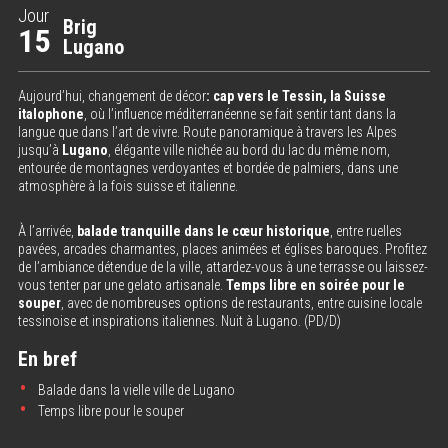
Jour
Brig
15
Lugano
Aujourd’hui, changement de décor
: cap vers le Tessin, la Suisse
italophone
, où l’influence méditerranéenne se fait sentir tant dans la
langue que dans l’art de vivre. Route panoramique à travers les Alpes
jusqu’à
Lugano
, élégante ville nichée au bord du lac du même nom,
entourée de montagnes verdoyantes et bordée de palmiers, dans une
atmosphère à la fois suisse et italienne.
À l’arrivée,
balade tranquille dans le cœur historique
, entre ruelles
pavées, arcades charmantes, places animées et églises baroques. Profitez
de l’ambiance détendue de la ville, attardez-vous à une terrasse ou laissez-
vous tenter par une gelato artisanale.
Temps libre en soirée pour le
souper
, avec de nombreuses options de restaurants, entre cuisine locale
tessinoise et inspirations italiennes. Nuit à Lugano. (PD/D)
En bref
Balade dans la vielle ville de Lugano
Temps libre pour le souper