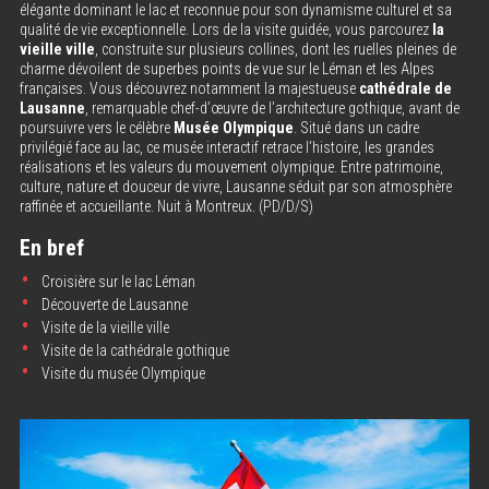
élégante dominant le lac et reconnue pour son dynamisme culturel et sa
qualité de vie exceptionnelle. Lors de la visite guidée, vous parcourez
la
vieille ville
, construite sur plusieurs collines, dont les ruelles pleines de
charme dévoilent de superbes points de vue sur le Léman et les Alpes
françaises. Vous découvrez notamment la majestueuse
cathédrale de
Lausanne
, remarquable chef-d’œuvre de l’architecture gothique, avant de
poursuivre vers le célèbre
Musée Olympique
. Situé dans un cadre
privilégié face au lac, ce musée interactif retrace l’histoire, les grandes
réalisations et les valeurs du mouvement olympique. Entre patrimoine,
culture, nature et douceur de vivre, Lausanne séduit par son atmosphère
raffinée et accueillante. Nuit à Montreux. (PD/D/S)
En bref
Croisière sur le lac Léman
Découverte de Lausanne
Visite de la vieille ville
Visite de la cathédrale gothique
Visite du musée Olympique