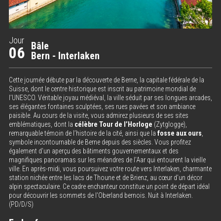
Jour
Bâle
06
Bern - Interlaken
Cette journée débute par la découverte de Berne, la capitale fédérale de la
Suisse, dont le centre historique est inscrit au patrimoine mondial de
l’UNESCO. Véritable joyau médiéval, la ville séduit par ses longues arcades,
ses élégantes fontaines sculptées, ses rues pavées et son ambiance
paisible. Au cours de la visite, vous admirez plusieurs de ses sites
emblématiques, dont la
célèbre Tour de l’Horloge
(Zytglogge),
remarquable témoin de l’histoire de la cité, ainsi que la
fosse aux ours
,
symbole incontournable de Berne depuis des siècles. Vous profitez
également d’un aperçu des bâtiments gouvernementaux et des
magnifiques panoramas sur les méandres de l’Aar qui entourent la vieille
ville. En après-midi, vous poursuivez votre route vers Interlaken, charmante
station nichée entre les lacs de Thoune et de Brienz, au cœur d’un décor
alpin spectaculaire. Ce cadre enchanteur constitue un point de départ idéal
pour découvrir les sommets de l’Oberland bernois. Nuit à Interlaken.
(PD/D/S)