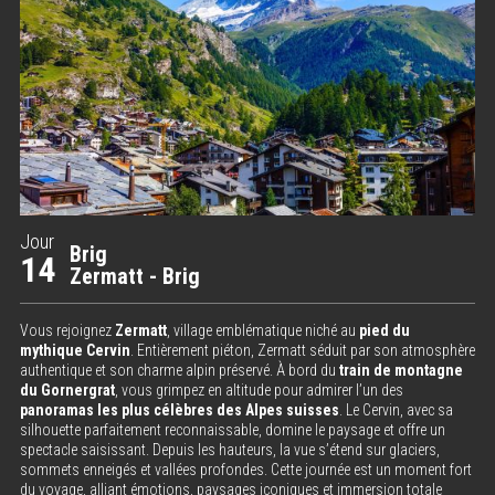
Jour
Brig
14
Zermatt - Brig
Vous rejoignez
Zermatt
, village emblématique niché au
pied du
mythique Cervin
. Entièrement piéton, Zermatt séduit par son atmosphère
authentique et son charme alpin préservé. À bord du
train de montagne
du Gornergrat
, vous grimpez en altitude pour admirer l’un des
panoramas les plus célèbres des Alpes suisses
. Le Cervin, avec sa
silhouette parfaitement reconnaissable, domine le paysage et offre un
spectacle saisissant. Depuis les hauteurs, la vue s’étend sur glaciers,
sommets enneigés et vallées profondes. Cette journée est un moment fort
du voyage, alliant émotions, paysages iconiques et immersion totale