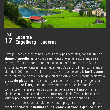
Jour
Lucerne
17
Engelberg - Lucerne
Cette journée vous entraîne au cœur des Alpes centrales, dans la station
alpine d’Engelberg
. Le voyage en montagne est une expérience à part
entière, offrant des panoramas spectaculaires à chaque étape. Vous
empruntez les remontées mécaniques jusqu’au
mont Titlis
, culminant à
plus de 3 000 mètres d’altitude. Là-haut, vous observerez le
lac Trübsee
et un univers de glace et de neige éternelle s’ouvre à vous. Vous explorez la
grotte de glace
sculptée dans le glacier et traversez les paysages alpins
à bord de l’
Ice Flyer
, survolant crevasses et étendues immaculées. Le
contraste entre les prairies verdoyantes de la vallée et l’environnement
glaciaire du sommet rend cette journée inoubliable. Temps libre en fin de
journée pour profiter de Lucerne à votre rythme, flâner dans ses
charmantes ruelles ou simplement vous imprégner de son atmosphère
avant de partager un
dernier souper convivial avec le groupe
. Nuit à