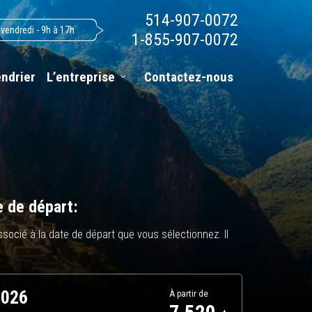
514-907-0072
 vendredi - 9h à 17h
1-855-907-0072
endrier
L’entreprise
Contactez-nous
e de départ:
i associé à la date de départ que vous sélectionnez. Il
2026
À partir de