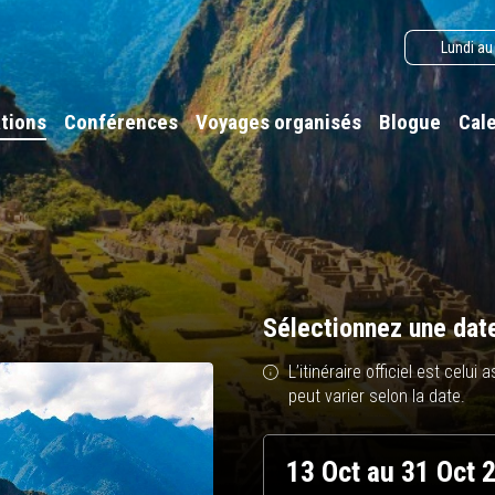
Lundi au
tions
Conférences
Voyages organisés
Blogue
Cal
Sélectionnez une dat
L’itinéraire officiel est celu
peut varier selon la date.
13 Oct au 31 Oct 