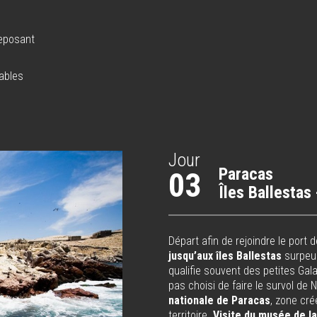
reposant
ables
Jour
Paracas
03
Îles Ballestas
Départ afin de rejoindre le por
jusqu’aux îles Ballestas
surpeup
qualifie souvent des petites Gal
pas choisi de faire le survol de
nationale de Paracas
, zone cré
territoire.
Visite du musée de l