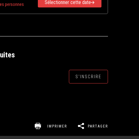
Sélectionner cette date
res personnes
uites
S'INSCRIRE
IMPRIMER
PARTAGER