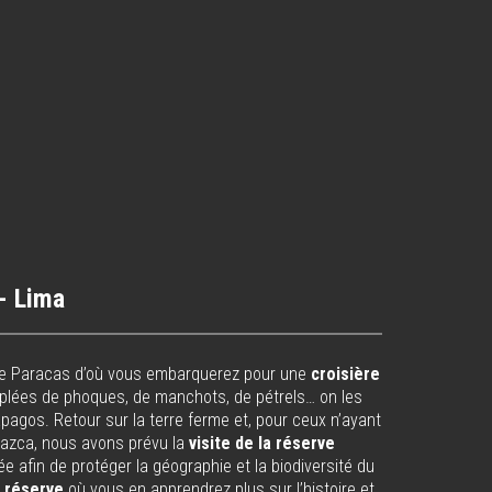
 - Lima
t de Paracas d’où vous embarquerez pour une
croisière
lées de phoques, de manchots, de pétrels… on les
apagos. Retour sur la terre ferme et, pour ceux n’ayant
 Nazca, nous avons prévu la
visite de la réserve
ée afin de protéger la géographie et la biodiversité du
a réserve
où vous en apprendrez plus sur l’histoire et