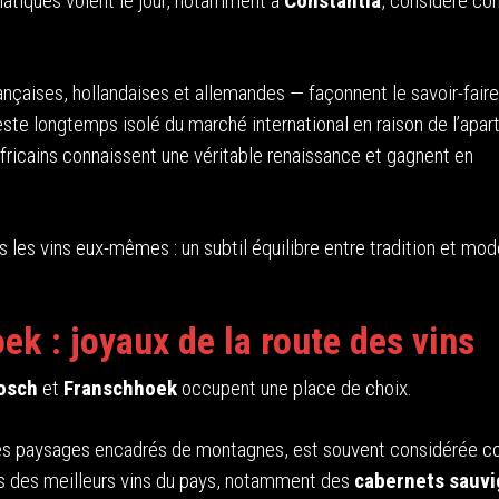
tiques voient le jour, notamment à
Constantia
, considéré co
ançaises, hollandaises et allemandes — façonnent le savoir-faire
ste longtemps isolé du marché international en raison de l’apar
africains connaissent une véritable renaissance et gagnent en
s les vins eux-mêmes : un subtil équilibre entre tradition et mod
k : joyaux de la route des vins
osch
et
Franschhoek
occupent une place de choix.
ses paysages encadrés de montagnes, est souvent considérée 
ins des meilleurs vins du pays, notamment des
cabernets sauv