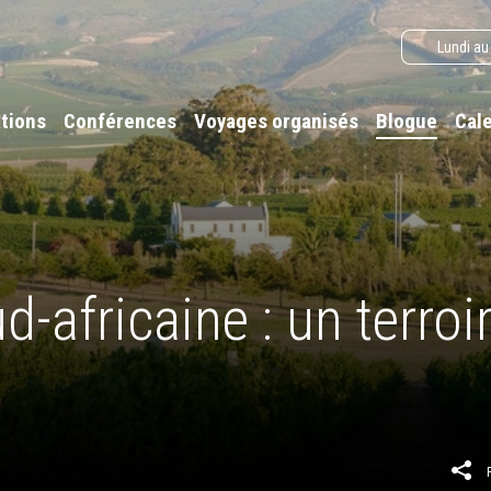
Lundi au
tions
Conférences
Voyages organisés
Blogue
Cal
-africaine : un terroi