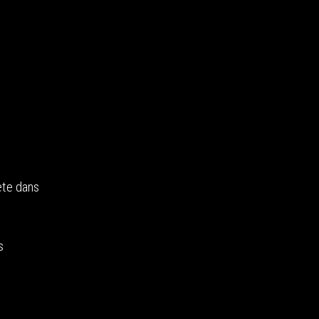
ète dans
s
s