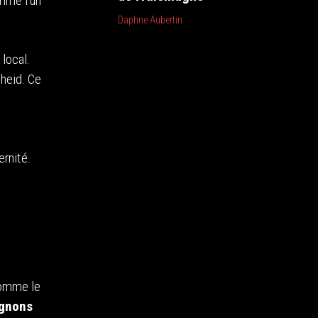
mme l’un
Daphne Aubertin
 local.
theid. Ce
ernité.
comme le
ignons