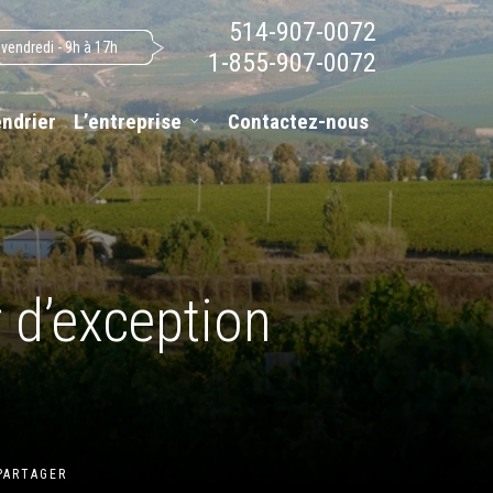
514-907-0072
 vendredi - 9h à 17h
1-855-907-0072
endrier
L’entreprise
Contactez-nous
r d’exception
PARTAGER