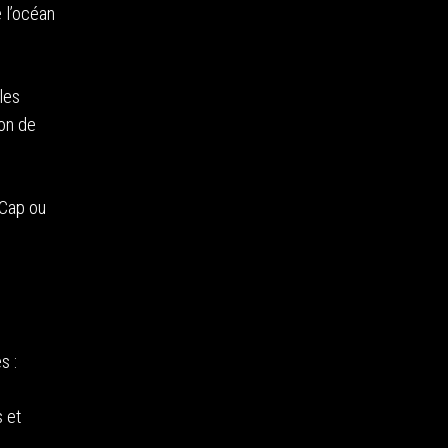
e l’océan
 les
ion de
 Cap ou
s :
s et