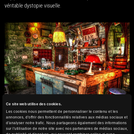
véritable dystopie visuelle.
Ce site web utilise des cookies.
Les cookies nous permettent de personnaliser le contenu et les
Pest est aussi connu pour sa vie culturelle. En effet, on y
annonces, d'offrir des fonctionnalités relatives aux médias sociaux et
d'analyser notre trafic. Nous partageons également des informations
retrouve l’Opéra, des théâtres et la salle de spectacle The
sur l'utilisation de notre site avec nos partenaires de médias sociaux,