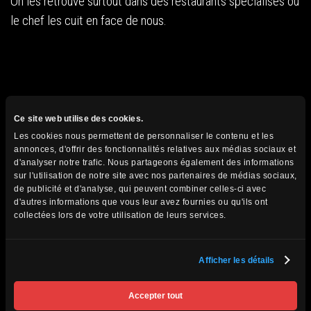
On les retrouve surtout dans des restaurants spécialisés ou
le chef les cuit en face de nous.
Ce site web utilise des cookies.
Évidemment, il y a plusieurs autres mets vraiment
Les cookies nous permettent de personnaliser le contenu et les
annonces, d'offrir des fonctionnalités relatives aux médias sociaux et
intéressants au Japon. Vous pourrez découvrir ces trois
d'analyser notre trafic. Nous partageons également des informations
plats et bien d’autres avec nous sur notre circuit Passion
sur l'utilisation de notre site avec nos partenaires de médias sociaux,
de publicité et d'analyse, qui peuvent combiner celles-ci avec
Japon.
d'autres informations que vous leur avez fournies ou qu'ils ont
Les incontournables à consulter
collectées lors de votre utilisation de leurs services.
Afficher les détails
Le maté : la boisson qui unit toute
une nation
Accepter tout
Hugo Blois