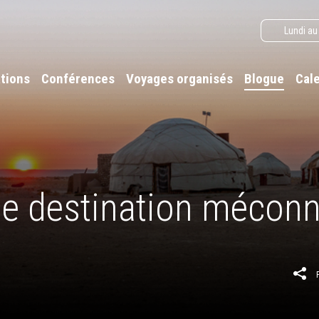
Lundi au
tions
Conférences
Voyages organisés
Blogue
Cal
ne destination mécon