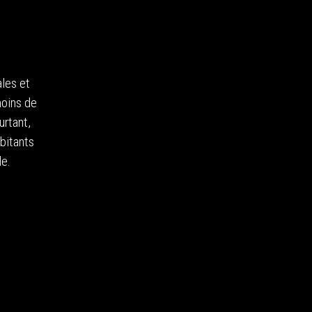
ales et
moins de
urtant,
bitants
le.