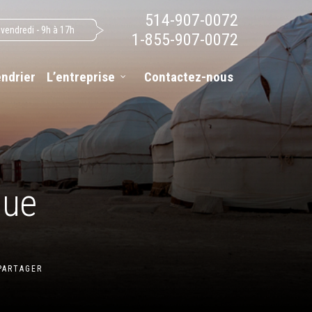
514-907-0072
 vendredi - 9h à 17h
1-855-907-0072
endrier
L’entreprise
Contactez-nous
nue
PARTAGER